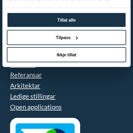
Oppsjøvegen 13
Trolløya
Tillat alle
3570 Ål
Tilpass
Org nr
843 582 362 MVA
Ikkje tillat
Tenester
Referansar
Arkitektar
Ledige stillingar
Open applications