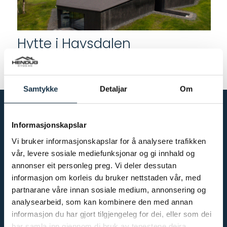
Hytte i Havsdalen
Samtykke
Detaljar
Om
Informasjonskapslar
Telefon og e-post
Vi bruker informasjonskapslar for å analysere trafikken
vår, levere sosiale mediefunksjonar og gi innhald og
(+47) 32 08 59 40
annonser eit personleg preg. Vi deler dessutan
post@hendug.no
informasjon om korleis du bruker nettstaden vår, med
partnarane våre innan sosiale medium, annonsering og
analysearbeid, som kan kombinere den med annan
informasjon du har gjort tilgjengeleg for dei, eller som dei
Adresse
har samla inn gjennom di bruk av tenestene deira.