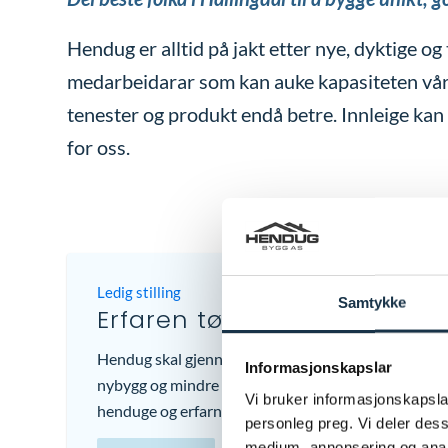
Hendug er alltid på jakt etter nye, dyktige og
medarbeidarar som kan auke kapasiteten vår
tenester og produkt endå betre. Innleige kan
for oss.
Ledig stilling
Samtykke
Erfaren tømrar / formann
Hendug skal gjennomføre mange spennande prosjekt
Informasjonskapslar
nybygg og mindre rehabiliterings- og tømraroppdrag,
Vi bruker informasjonskapslar
henduge og erfarne tømrarar/ formenn som kan styr
personleg preg. Vi deler des
medium, annonsering og analy