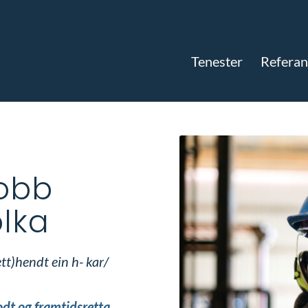
Tenester
Referan
Jobb
olka
tt)hendt ein h- kar/
godt og framtidsretta