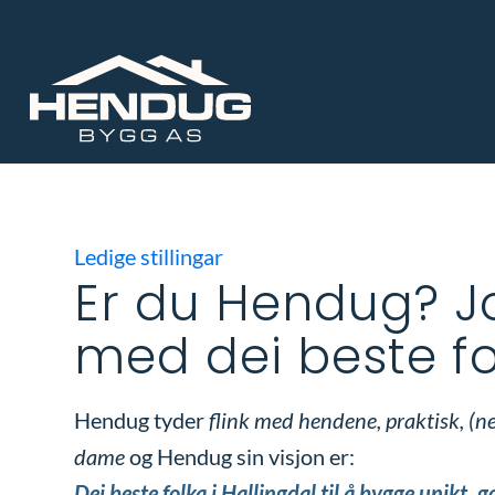
Ledige stillingar
Er du Hendug? 
med dei beste f
Hendug tyder
flink med hendene, praktisk, (ne
dame
og Hendug sin visjon er:
Dei beste folka i Hallingdal til å bygge unikt, 