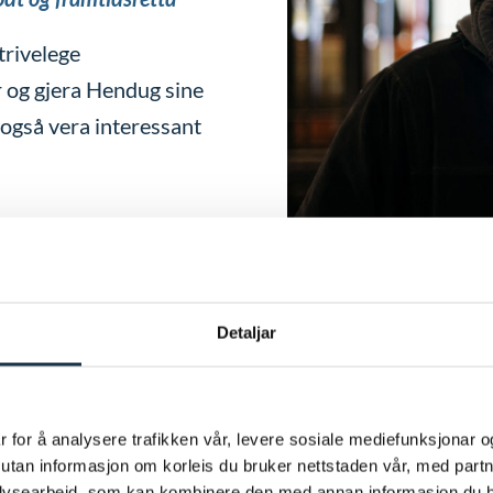
 trivelege
 og gjera Hendug sine
 også vera interessant
Ledig stilling
Detaljar
Laftar
 i tida framover, både
Hendug skal gjennomføre
 og er på jakt etter
for ein erfaren laftar 
 for å analysere trafikken vår, levere sosiale mediefunksjonar o
ke kapasiteten vår.
sutan informasjon om korleis du bruker nettstaden vår, med part
Les meir og søk
searbeid, som kan kombinere den med annan informasjon du har g