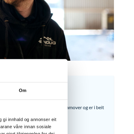
Om
 restaureringsprosjekt i tida framover og er i beit
som kan vera med på dette.
g gi innhald og annonser eit
narane våre innan sosiale
jort tilgjengeleg for dei,