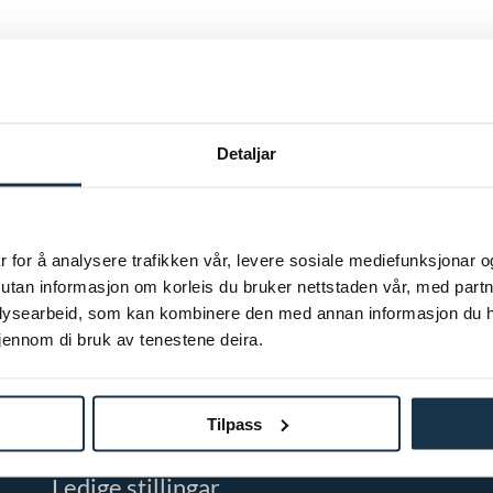
Detaljar
 for å analysere trafikken vår, levere sosiale mediefunksjonar o
sutan informasjon om korleis du bruker nettstaden vår, med part
searbeid, som kan kombinere den med annan informasjon du har g
gjennom di bruk av tenestene deira.
Tenester
Referansar
Tilpass
Arkitektar
Ledige stillingar