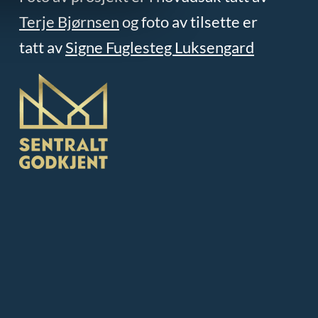
Terje Bjørnsen
og foto av tilsette er
tatt av
Signe Fuglesteg Luksengard