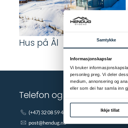
Hus på Ål
Samtykke
Informasjonskapslar
Vi bruker informasjonskapslar
personleg preg. Vi deler des
medium, annonsering og analy
eller som dei har samla inn 
Telefon og e-post
Ikkje tillat
(+47) 32 08 59 40
post@hendug.no