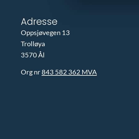
Adresse
Oppsjøvegen 13
Trolløya
3570 Ål
Org nr
843 582 362 MVA