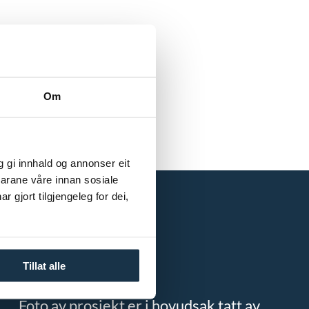
Om
g gi innhald og annonser eit
narane våre innan sosiale
jort tilgjengeleg for dei,
Om Hendug
Kontakt oss
Tillat alle
Personvern
Foto av prosjekt er i hovudsak tatt av