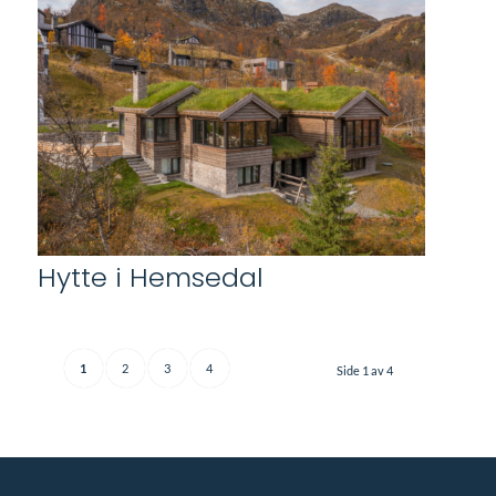
Hytte i Hemsedal
1
2
3
4
Side 1 av 4