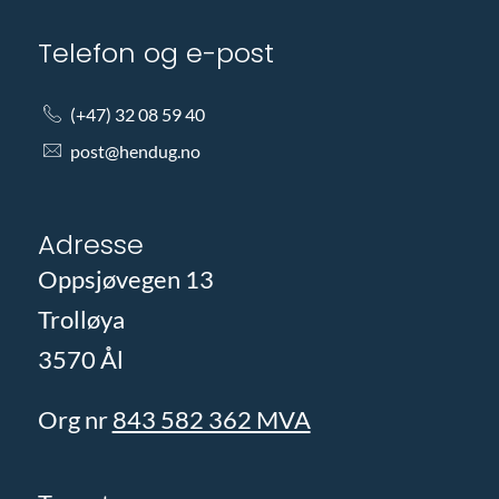
Telefon og e-post
(+47) 32 08 59 40
post@hendug.no
Adresse
Oppsjøvegen 13
Trolløya
3570 Ål
Org nr
843 582 362 MVA